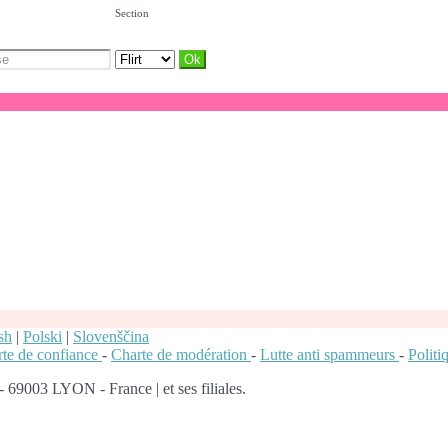
Section
sh
|
Polski
|
Slovenščina
te de confiance
-
Charte de modération
-
Lutte anti spammeurs
-
Polit
 69003 LYON - France | et ses filiales.