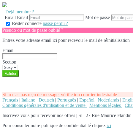
Déjà membre ?
Email
Email
Mot de passe
Rester connecté
passe perdu ?
Pseudo ou mot de passe oublié ?
Entrez votre adresse email ici pour recevoir le mail de réinitialisation
Email
Section
Si tu n'as pas reçu de message, vérifie ton courrier indésirable !
Français
|
Italiano
|
Deutsch
|
Português
|
Español
|
Nederlands
|
Engli
Conditions générales d'utilisation et de vente
-
Mentions légales
-
Char
Inscrivez vous pour recevoir nos offres
|
SI | 27 Rue Maurice Flandin -
Pour consulter notre politique de confidentialité cliquez
ici